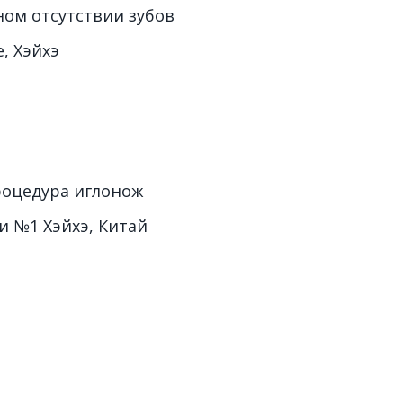
ом отсутствии зубов
, Хэйхэ
роцедура иглонож
и №1 Хэйхэ, Китай