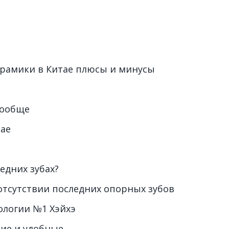
ерамики в Китае плюсы и минусы
вообще
тае
едних зубах?
отсутствии последних опорных зубов
ологии №1 Хэйхэ
шие и удобные