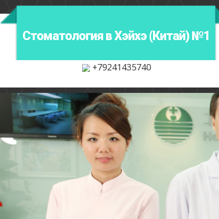
Стоматология в Хэйхэ (Китай) №1
+79241435740