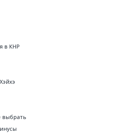
я в КНР
Хэйхэ
е выбрать
минусы